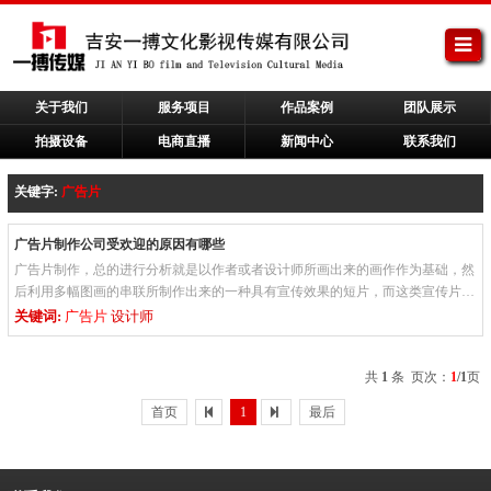
关于我们
服务项目
作品案例
团队展示
拍摄设备
电商直播
新闻中心
联系我们
关键字:
​广告片
广告片制作公司受欢迎的原因有哪些
广告片制作，总的进行分析就是以作者或者设计师所画出来的画作作为基础，然
后利用多幅图画的串联所制作出来的一种具有宣传效果的短片，而这类宣传片却
是商品宣传中相对来说较为有利的主要形式之一，这类广告片制作可...
关键词:
​广告片
设计师
共
1
条 页次：
1
/1
页
首页
1
最后