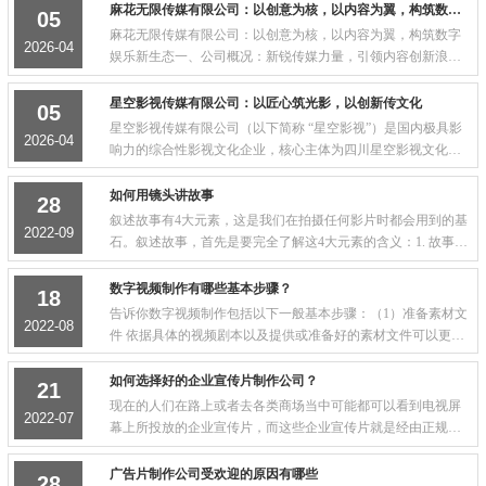
文化娱乐集团，亦是华语地区规模最大的偶...
麻花无限传媒有限公司：以创意为核，以内容为翼，构筑数字娱乐新生态
05
麻花无限传媒有限公司：以创意为核，以内容为翼，构筑数字
2026-04
娱乐新生态一、公司概况：新锐传媒力量，引领内容创新浪潮
麻花无限传媒有限公司（以下简称 “麻花无限”）是中国数字内
容与新媒体领域的新锐领军企业，成立于...
星空影视传媒有限公司：以匠心筑光影，以创新传文化
05
星空影视传媒有限公司（以下简称 “星空影视”）是国内极具影
2026-04
响力的综合性影视文化企业，核心主体为四川星空影视文化传
媒有限公司，系四川广播电视台旗下全资子公司，前身为四川
电视台电视剧制作中心。公司正式成立于 2009 年 11 月 16 日，
如何用镜头讲故事
28
注册地位于成都市青羊区东胜街 40 号，法定代表人周晓航，注
叙述故事有4大元素，这是我们在拍摄任何影片时都会用到的基
2022-09
册资本 2500 万元人民币。历经十余年稳健发展，星空影视已构
石。叙述故事，首先是要完全了解这4大元素的含义：1. 故事里
建起集影视投资、制作、发行、艺人经纪、文化产业运营于一
的人物是谁;2. 故事发生的地点是哪里;3. 故事的发展是怎么样的;
体的全产业链生态，成为西南地区影视行业的领军者，在全国
4. 别人为什么要关注这个故事。出...
数字视频制作有哪些基本步骤？
18
影视版图中占据重要地位。
告诉你数字视频制作包括以下一般基本步骤：（1）准备素材文
2022-08
件 依据具体的视频剧本以及提供或准备好的素材文件可以更好
的组织视频编辑的流程。素材文件包括：通过采集卡采集的数
字视频AVI文件，由Adobe Premiere或其...
如何选择好的企业宣传片制作公司？
21
现在的人们在路上或者去各类商场当中可能都可以看到电视屏
2022-07
幕上所投放的企业宣传片，而这些企业宣传片就是经由正规的
企业宣传片制作公司饱含心意制作出来的宣传片。每一个宣传
片都是包含一定含义的，而人们应该如何选...
广告片制作公司受欢迎的原因有哪些
28