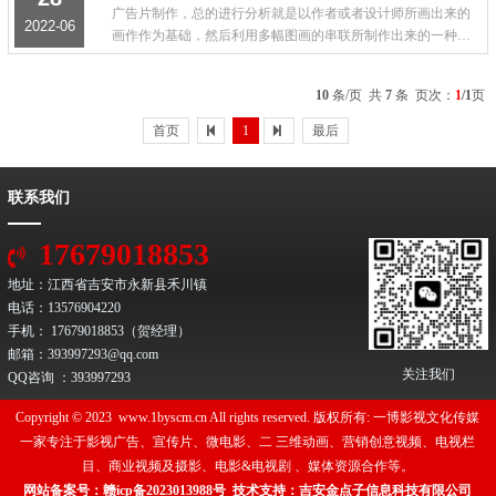
广告片制作，总的进行分析就是以作者或者设计师所画出来的
2022-06
画作作为基础，然后利用多幅图画的串联所制作出来的一种具
有宣传效果的短片，而这类宣传片却是商品宣传中相对来说较
为有利的主要形式之一，这类广告片制作可...
10
条/页 共
7
条 页次：
1
/1
页
首页
1
最后
联系我们
17679018853
地址：江西省吉安市永新县禾川镇
电话：13576904220
手机： 17679018853（贺经理）
邮箱：393997293@qq.com
关注我们
QQ咨询 ：
393997293
Copyright © 2023 www.1byscm.cn All rights reserved. 版权所有: 一博影视文化传媒
一家专注于影视广告、宣传片、微电影、二 三维动画、营销创意视频、电视栏
目、商业视频及摄影、电影&电视剧 、媒体资源合作等。
网站备案号：
赣icp备2023013988号
技术支持：
吉安金点子信息科技有限公司